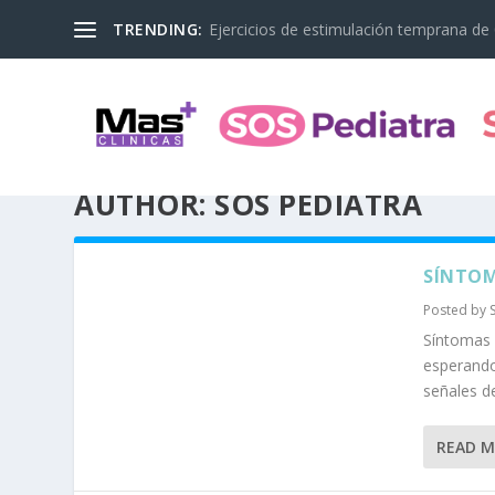
TRENDING:
Ejercicios de estimulación temprana de
AUTHOR:
SOS PEDIATRA
SÍNTOM
Posted by
Síntomas 
esperando
señales de
READ 