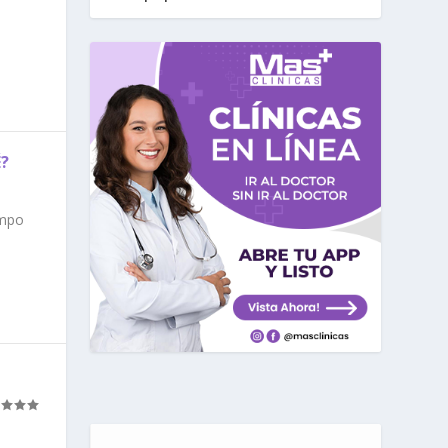
?
empo